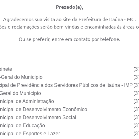
Prezado(a),
Agradecemos sua visita ao site da Prefeitura de Itaúna - MG.
ões e reclamações serão bem-vindas e encaminhadas às áreas 
Ou se preferir, entre em contato por telefone.
binete
(3
-Geral do Município
(3
icipal de Previdência dos Servidores Públicos de Itaúna - IMP
(3
Geral do Município
(3
nicipal de Administração
(3
unicipal de Desenvolvimento Econômico
(3
nicipal de Desenvolvimento Social
(3
nicipal de Educação
(3
nicipal de Esportes e Lazer
(3