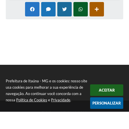
Prefeitura de Itaúna - MG e os cookies: nosso site
usa cookies para melhorar a sua experiência de
ACEITAR
navegação. Ao continuar você concorda com a
nossa
Política de Cookies
e
Privacidade
.
PERSONALIZAR
Telefone: (37) 3249-9500
Endereço: Avenida Boulevard, 153 - Boulevard Lago Sul | CEP:
35680-760
Atendimento de segunda a sexta-feira das 8 às 16h