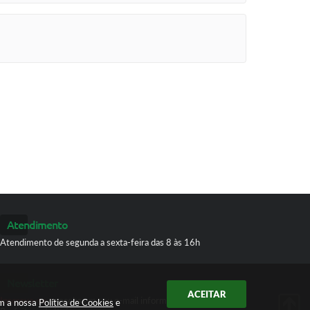
Atendimento
Atendimento de segunda a sexta-feira das 8 às 16h
Newsletter
ACEITAR
Inscreva-se
e receba em seu e-mail informativos da
om a nossa
Política de Cookies
e