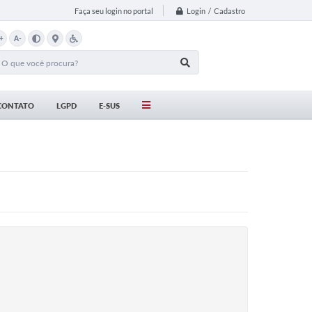
Login / Cadastro
Faça seu login no portal
+
A-
CONTATO
LGPD
E-SUS