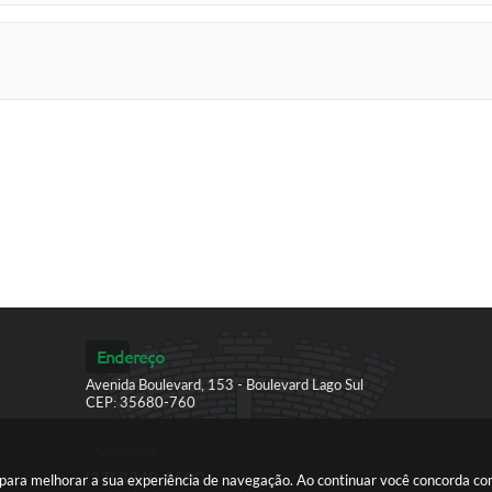
Endereço
Avenida Boulevard, 153 - Boulevard Lago Sul
CEP: 35680-760
Contato
(37) 3249-9500
es para melhorar a sua experiência de navegação. Ao continuar você concorda c