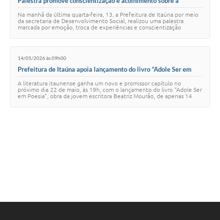
Palestra promove conscientização e acolhimento sobre a
Fibromialgia em Itaúna
Na manhã da última quarta-feira, 13, a Prefeitura de Itaúna por meio
da secretaria de Desenvolvimento Social, realizou uma palestra
marcada por emoção, troca de experiências e conscientização
reunindo participantes para …
14/05/2026 às 09h00
Prefeitura de Itaúna apoia lançamento do livro “Adole Ser em
Poesia”, da jovem escritora Beatriz Mourão
A literatura itaunense ganha um novo e promissor capítulo no
próximo dia 22 de maio, às 19h, com o lançamento do livro “Adole Ser
em Poesia”, obra da jovem escritora Beatriz Mourão, de apenas 14
anos. O evento conta com …