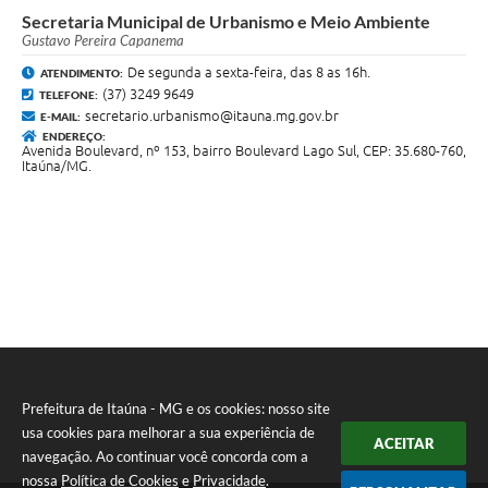
Secretaria Municipal de Urbanismo e Meio Ambiente
Gustavo Pereira Capanema
De segunda a sexta-feira, das 8 as 16h.
ATENDIMENTO:
(37) 3249 9649
TELEFONE:
secretario.urbanismo@itauna.mg.gov.br
E-MAIL:
ENDEREÇO:
Avenida Boulevard, nº 153, bairro Boulevard Lago Sul, CEP: 35.680-760,
Itaúna/MG.
Prefeitura de Itaúna - MG e os cookies: nosso site
usa cookies para melhorar a sua experiência de
ACEITAR
navegação. Ao continuar você concorda com a
nossa
Política de Cookies
e
Privacidade
.