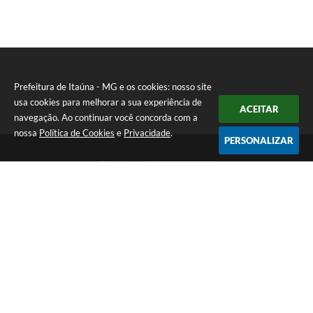
Prefeitura de Itaúna - MG e os cookies: nosso site
usa cookies para melhorar a sua experiência de
ACEITAR
navegação. Ao continuar você concorda com a
nossa
Política de Cookies
e
Privacidade
.
PERSONALIZAR
Telefone: (37) 3249-9500
Endereço: Avenida Boulevard, 153 - Boulevard Lago Sul | CEP:
35680-760
Atendimento de segunda a sexta-feira das 8 às 16h
Prefeitura de Itaúna - MG
Versão do Sistema:
3.5.3 - 19/06/2026
Portal atualizado em:
06/08/2026 16:52
Dados Abertos
Copyright Instar - 2006-2026. Todos os direitos reservados -