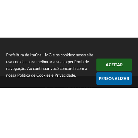
Prefeitura de Itaúna - MG e os cookies: nosso site
usa cookies para melhorar a sua experiência de
ACEITAR
navegação. Ao continuar você concorda com a
nossa
Política de Cookies
e
Privacidade
.
PERSONALIZAR
Telefone: (37) 3249-9500
Endereço: Avenida Boulevard, 153 - Boulevard Lago Sul | CEP:
35680-760
Atendimento de segunda a sexta-feira das 8 às 16h
Prefeitura de Itaúna - MG
Versão do Sistema:
3.5.3 - 19/06/2026
Portal atualizado em:
07/08/2026 16:55
Dados Abertos