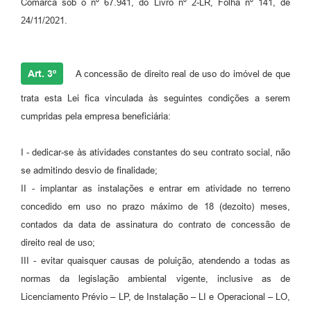
Comarca sob o nº 67.941, do Livro nº 2-LR, Folha nº 141, de
24/11/2021.
Art. 3º
A concessão de direito real de uso do imóvel de que
trata esta Lei fica vinculada às seguintes condições a serem
cumpridas pela empresa beneficiária:
I - dedicar-se às atividades constantes do seu contrato social, não
se admitindo desvio de finalidade;
II - implantar as instalações e entrar em atividade no terreno
concedido em uso no prazo máximo de 18 (dezoito) meses,
contados da data de assinatura do contrato de concessão de
direito real de uso;
III - evitar quaisquer causas de poluição, atendendo a todas as
normas da legislação ambiental vigente, inclusive as de
Licenciamento Prévio – LP, de Instalação – LI e Operacional – LO,