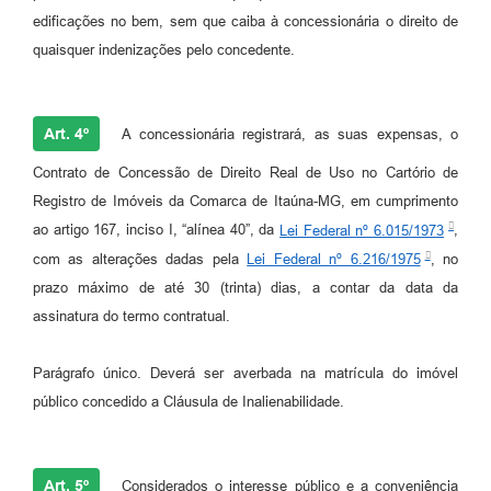
edificações no bem, sem que caiba à concessionária o direito de
quaisquer indenizações pelo concedente.
Art. 4º
A concessionária registrará, as suas expensas, o
Contrato de Concessão de Direito Real de Uso no Cartório de
Registro de Imóveis da Comarca de Itaúna-MG, em cumprimento
ao artigo 167, inciso I, “alínea 40”, da
Lei Federal nº 6.015/1973
,
com as alterações dadas pela
Lei Federal nº 6.216/1975
, no
prazo máximo de até 30 (trinta) dias, a contar da data da
assinatura do termo contratual.
Parágrafo único. Deverá ser averbada na matrícula do imóvel
público concedido a Cláusula de Inalienabilidade.
Art. 5º
Considerados o interesse público e a conveniência