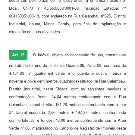
desta Lei, pelo prazo de 10 (dez) anos, à empresa Fusão Fer
Ltda., CNPJ nº 43.553.839/0001-60, Inscrição Estadual nº
004150351.00-18, com endereço na Rua Calambau nº625, Distrito
Industrial, Itaúna, Minas Gerais, para fins de implantação e
expansão de suas atividades.
Art. 2º
O imóvel, objeto da concessão de uso, constitui-se
no Lote de terreno de nº 36, da Quadra 06, Zona 09, com área de
4.154,99 m² (quatro mil cento e cinquenta e quatro metros e
noventa e nove centímetros quadrados) situado na Rua Calambau,
Distrito Industrial, nesta Cidade, com as seguintes medidas e
confrontações: frente: 24,04 metros confrontando com a Rua
Calambau; lateral direita: 181,28 metros confrontando com o lote
37; lateral esquerda: 2,56 metros + 197,27 metros confrontando
com o lote 35; e fundos: 48,00 metros confrontando com a Área
Verde nº 06; matriculado no Cartório de Registro de Imóveis desta