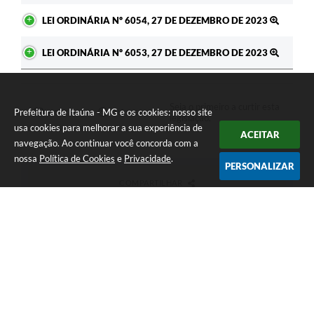
LEI ORDINÁRIA Nº 6054, 27 DE DEZEMBRO DE 2023
LEI ORDINÁRIA Nº 6053, 27 DE DEZEMBRO DE 2023
Seja o primeiro a curtir esta
Prefeitura de Itaúna - MG e os cookies: nosso site
GOSTEI
NÃO GOSTEI
legislação.
usa cookies para melhorar a sua experiência de
ACEITAR
navegação. Ao continuar você concorda com a
nossa
Política de Cookies
e
Privacidade
.
PERSONALIZAR
COMPARTILHAR