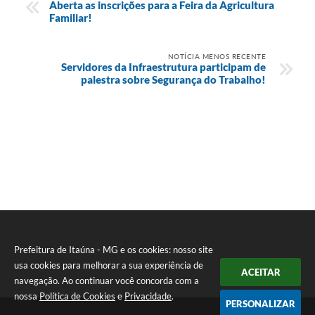
Aberta as inscrições para a Feira da Agricultura
Familiar!
NOTÍCIA MENOS RECENTE
Servidores da Infraestrutura participam de
palestra sobre Segurança do Trabalho!
Prefeitura de Itaúna - MG e os cookies: nosso site
usa cookies para melhorar a sua experiência de
ACEITAR
navegação. Ao continuar você concorda com a
nossa
Política de Cookies
e
Privacidade
.
PERSONALIZAR