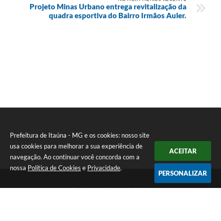
Projeto Minas Urbano entrega revitalização da
quadra esportiva do Bairro Irmãos Auler.
Prefeitura de Itaúna - MG e os cookies: nosso site
usa cookies para melhorar a sua experiência de
ACEITAR
navegação. Ao continuar você concorda com a
nossa
Política de Cookies
e
Privacidade
.
PERSONALIZAR
Telefone: (37) 3249-9500
Endereço: Avenida Boulevard, 153 - Boulevard Lago Sul | CEP:
35680-760
Atendimento de segunda a sexta-feira das 8 às 16h