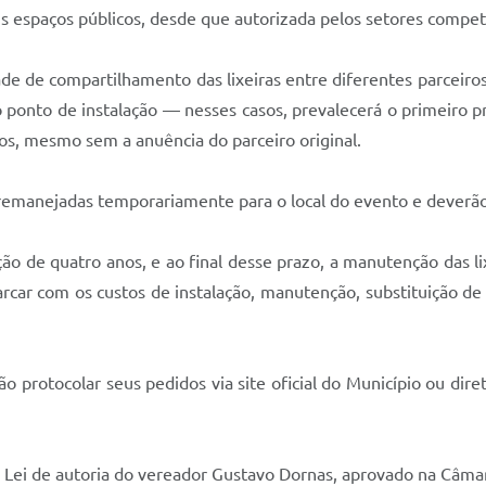
is espaços públicos, desde que autorizada pelos setores compet
e de compartilhamento das lixeiras entre diferentes parceiros
ponto de instalação — nesses casos, prevalecerá o primeiro pr
os, mesmo sem a anuência do parceiro original.
 remanejadas temporariamente para o local do evento e deverão
ão de quatro anos, e ao final desse prazo, a manutenção das l
arcar com os custos de instalação, manutenção, substituição d
o protocolar seus pedidos via site oficial do Município ou dir
 Lei de autoria do vereador Gustavo Dornas, aprovado na Câma