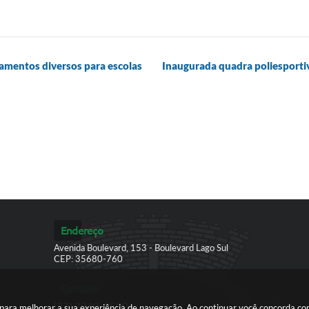
pamentos diversos para escolas
Inaugurada quadra poliesporti
Endereço
Avenida Boulevard, 153 - Boulevard Lago Sul
CEP: 35680-760
Contato
(37) 3249-9500
es para melhorar a sua experiência de navegação. Ao continuar você concorda c