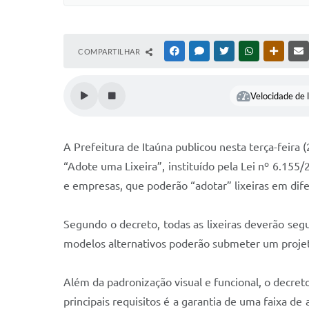
COMPARTILHAR
FACEBOOK
MESSENGER
TWITTER
WHATSAPP
OUTRAS
Velocidade de l
A Prefeitura de Itaúna publicou nesta terça-feira
“Adote uma Lixeira”, instituído pela Lei nº 6.155
e empresas, que poderão “adotar” lixeiras em dif
Segundo o decreto, todas as lixeiras deverão se
modelos alternativos poderão submeter um projeto
Além da padronização visual e funcional, o decreto 
principais requisitos é a garantia de uma faixa de