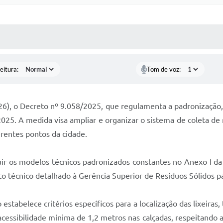
 MÍDIAS
RECEBA NOTÍCIAS
eitura:
Tom de voz:
 (26), o Decreto nº 9.058/2025, que regulamenta a padronização
/2025. A medida visa ampliar e organizar o sistema de coleta de
erentes pontos da cidade.
guir os modelos técnicos padronizados constantes no Anexo I d
 técnico detalhado à Gerência Superior de Resíduos Sólidos pa
estabelece critérios específicos para a localização das lixeiras,
 acessibilidade mínima de 1,2 metros nas calçadas, respeitando