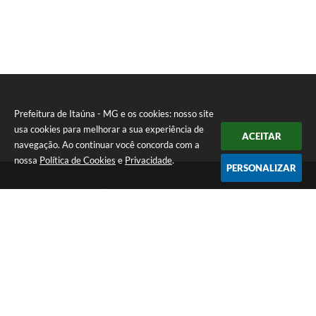
Prefeitura de Itaúna - MG e os cookies: nosso site
usa cookies para melhorar a sua experiência de
ACEITAR
navegação. Ao continuar você concorda com a
nossa
Política de Cookies
e
Privacidade
.
PERSONALIZAR
Telefone: (37) 3249-9500
Endereço: Avenida Boulevard, 153 - Boulevard Lago Sul | CEP:
35680-760
Atendimento de segunda a sexta-feira das 8 às 16h
Prefeitura de Itaúna - MG
Versão do Sistema:
3.5.3 - 19/06/2026
Portal atualizado em:
07/08/2026 16:55
Dados Abertos