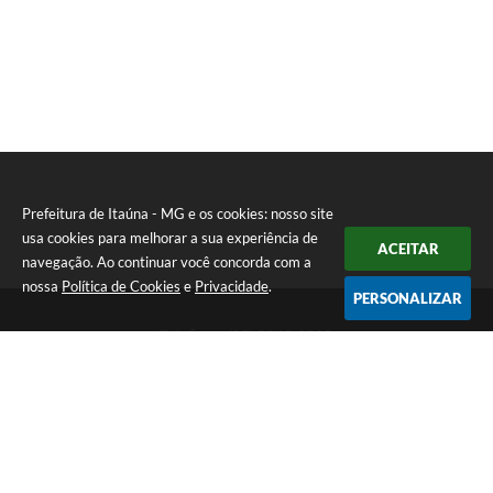
Prefeitura de Itaúna - MG e os cookies: nosso site
usa cookies para melhorar a sua experiência de
ACEITAR
navegação. Ao continuar você concorda com a
nossa
Política de Cookies
e
Privacidade
.
PERSONALIZAR
Telefone: (37) 3249-9500
Endereço: Avenida Boulevard, 153 - Boulevard Lago Sul | CEP:
35680-760
Atendimento de segunda a sexta-feira das 8 às 16h
Prefeitura de Itaúna - MG
Versão do Sistema:
3.5.3 - 19/06/2026