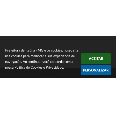
Prefeitura de Itaúna - MG e os cookies: nosso site
usa cookies para melhorar a sua experiência de
ACEITAR
navegação. Ao continuar você concorda com a
nossa
Política de Cookies
e
Privacidade
.
PERSONALIZAR
Telefone: (37) 3249-9500
Endereço: Avenida Boulevard, 153 - Boulevard Lago Sul | CEP:
35680-760
Atendimento de segunda a sexta-feira das 8 às 16h
Prefeitura de Itaúna - MG
Versão do Sistema:
3.5.3 - 19/06/2026