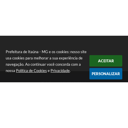
Prefeitura de Itaúna - MG e os cookies: nosso site
usa cookies para melhorar a sua experiência de
ACEITAR
navegação. Ao continuar você concorda com a
nossa
Política de Cookies
e
Privacidade
.
PERSONALIZAR
Telefone: (37) 3249-9500
Endereço: Avenida Boulevard, 153 - Boulevard Lago Sul | CEP:
35680-760
Atendimento de segunda a sexta-feira das 8 às 16h
Prefeitura de Itaúna - MG
Versão do Sistema:
3.5.3 - 19/06/2026
Portal atualizado em:
07/08/2026 16:55
Dados Abertos