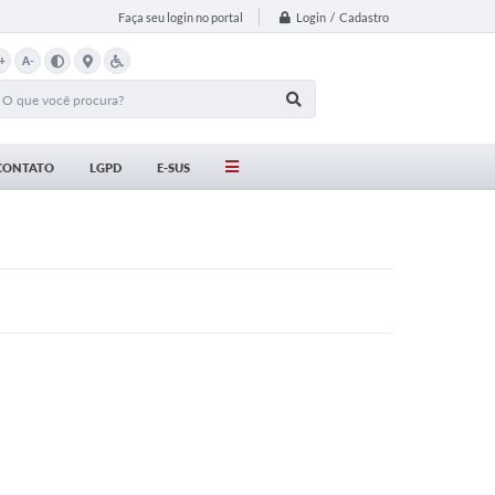
Login / Cadastro
Faça seu login no portal
+
A-
CONTATO
LGPD
E-SUS