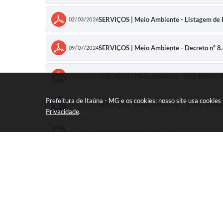
SERVIÇOS | Meio Ambiente - Listagem de 
02/03/2026
SERVIÇOS | Meio Ambiente - Decreto nº 8.
09/07/2024
SERVIÇOS | Meio Ambiente - DELIBERA
21/03/2024
Prefeitura de Itaúna - MG e os cookies: nosso site usa cooki
SERVIÇOS | Meio Ambiente - Termo de Res
15/01/2025
Privacidade
.
SERVIÇOS | FCE - Eletrônico
21/05/2019
SERVIÇOS | Anexo 2 dn-213
21/05/2019