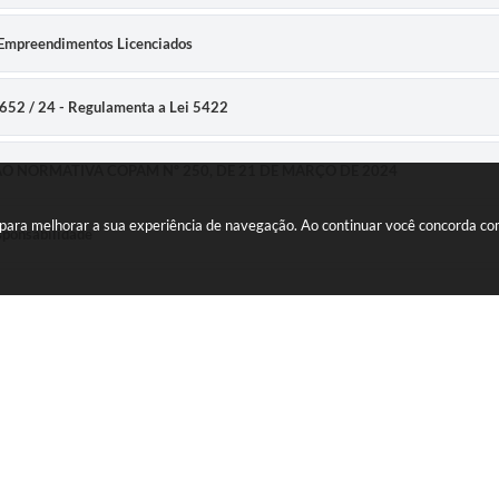
Empreendimentos Licenciados
652 / 24 - Regulamenta a Lei 5422
ÇÃO NORMATIVA COPAM Nº 250, DE 21 DE MARÇO DE 2024
es para melhorar a sua experiência de navegação. Ao continuar você concorda c
ponsabilidade
Endereço