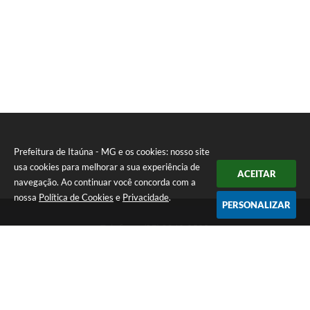
Prefeitura de Itaúna - MG e os cookies: nosso site
usa cookies para melhorar a sua experiência de
ACEITAR
navegação. Ao continuar você concorda com a
nossa
Política de Cookies
e
Privacidade
.
PERSONALIZAR
Telefone: (37) 3249-9500
Endereço: Avenida Boulevard, 153 - Boulevard Lago Sul | CEP:
35680-760
Atendimento de segunda a sexta-feira das 8 às 16h
Prefeitura de Itaúna - MG