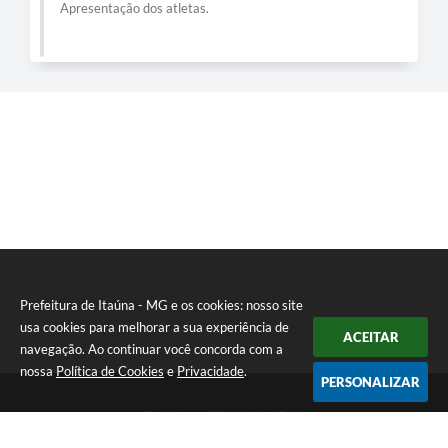
Apresentação dos atletas.
Prefeitura de Itaúna - MG e os cookies: nosso site
usa cookies para melhorar a sua experiência de
ACEITAR
navegação. Ao continuar você concorda com a
nossa
Política de Cookies
e
Privacidade
.
PERSONALIZAR
Telefone: (37) 3249-9500
Endereço: Avenida Boulevard, 153 - Boulevard Lago Sul | CEP: