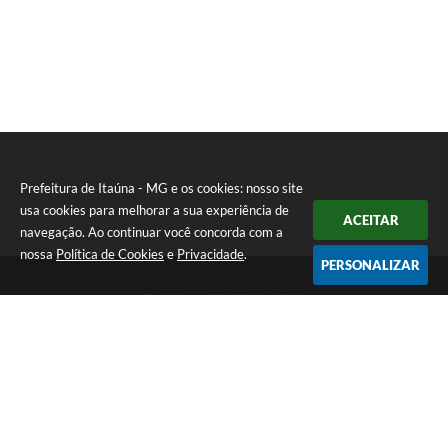
Prefeitura de Itaúna - MG e os cookies: nosso site
usa cookies para melhorar a sua experiência de
ACEITAR
navegação. Ao continuar você concorda com a
nossa
Política de Cookies
e
Privacidade
.
PERSONALIZAR
Telefone: (37) 3249-9500
Endereço: Avenida Boulevard, 153 - Boulevard Lago Sul | CEP:
35680-760
Atendimento de segunda a sexta-feira das 8 às 16h
Prefeitura de Itaúna - MG
Versão do Sistema:
3.5.3 - 19/06/2026
Portal atualizado em:
06/08/2026 16:52
Dados Abertos