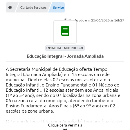
Carta de Serviços
Serviço
Atualizado em: 25/06/2026 às 16h27
ENSINO EM TEMPO INTEGRAL
Educação Integral - Jornada Ampliada
A Secretaria Municipal de Educação oferta Tempo
Integral (Jornada Ampliada) em 15 escolas da rede
municipal. Dentre elas 02 escolas mistas ofertam a
Educação Infantil e Ensino Fundamental e 01 Núcleo de
Educação Infantil, 12 escolas atendem aos Anos Iniciais
(1º ao 5º ano), sendo do 07 localizadas na zona urbana e
06 na zona rural do município, atendendo também o
Ensino Fundamental Anos Finais (6º ao 9º ano) em 02
escolas da zona urbana.
O Tempo Integral (Jornada Ampliada) tem por finalidade
Clique para ver mais
acolher e promover maior permanência do estudante no