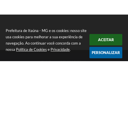
Prefeitura de Itaúna - MG e os cookies: nosso site
usa cookies para melhorar a sua experiência de
ACEITAR
navegação. Ao continuar você concorda com a
nossa
Política de Cookies
e
Privacidade
.
PERSONALIZAR
Telefone: (37) 3249-9500
Endereço: Avenida Boulevard, 153 - Boulevard Lago Sul | CEP:
35680-760
Atendimento de segunda a sexta-feira das 8 às 16h
Prefeitura de Itaúna - MG
Versão do Sistema:
3.5.3 - 19/06/2026
Portal atualizado em:
06/08/2026 16:52
Dados Abertos
Copyright Instar - 2006-2026. Todos os direitos reservados -