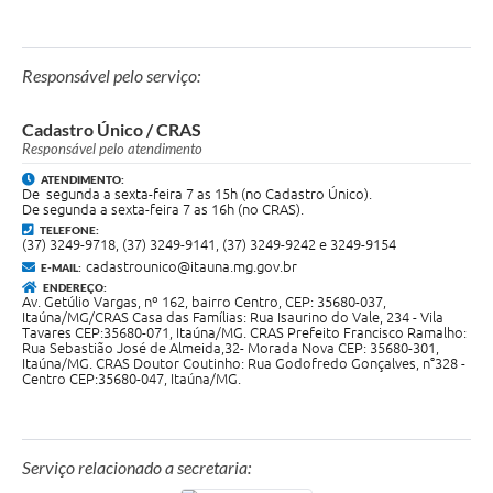
Responsável pelo serviço:
Cadastro Único / CRAS
Responsável pelo atendimento
ATENDIMENTO:
De segunda a sexta-feira 7 as 15h (no Cadastro Único).
De segunda a sexta-feira 7 as 16h (no CRAS).
TELEFONE:
(37) 3249-9718, (37) 3249-9141, (37) 3249-9242 e 3249-9154
cadastrounico@itauna.mg.gov.br
E-MAIL:
ENDEREÇO:
Av. Getúlio Vargas, nº 162, bairro Centro, CEP: 35680-037,
Itaúna/MG/CRAS Casa das Famílias: Rua Isaurino do Vale, 234 - Vila
Tavares CEP:35680-071, Itaúna/MG. CRAS Prefeito Francisco Ramalho:
Rua Sebastião José de Almeida,32- Morada Nova CEP: 35680-301,
Itaúna/MG. CRAS Doutor Coutinho: Rua Godofredo Gonçalves, n°328 -
Centro CEP:35680-047, Itaúna/MG.
Serviço relacionado a secretaria: