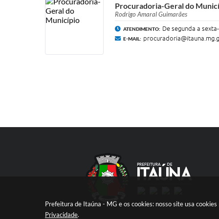
Procuradoria-Geral do Munic
Rodrigo Amaral Guimarães
De segunda a sexta-f
ATENDIMENTO:
procuradoria@itauna.mg.g
E-MAIL:
Prefeitura de Itaúna - MG e os cookies: nosso site usa cooki
Privacidade
.