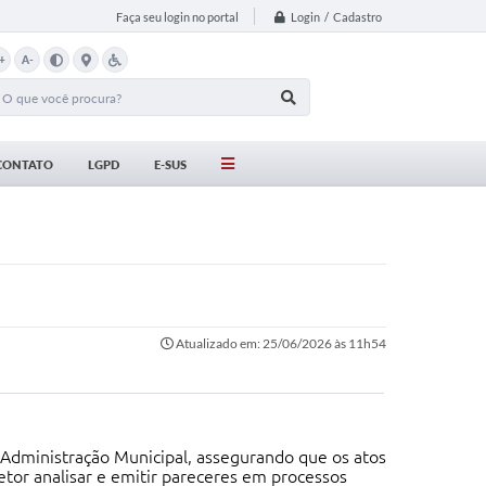
Login / Cadastro
Faça seu login no portal
+
A-
CONTATO
LGPD
E-SUS
Atualizado em: 25/06/2026 às 11h54
à Administração Municipal, assegurando que os atos
tor analisar e emitir pareceres em processos