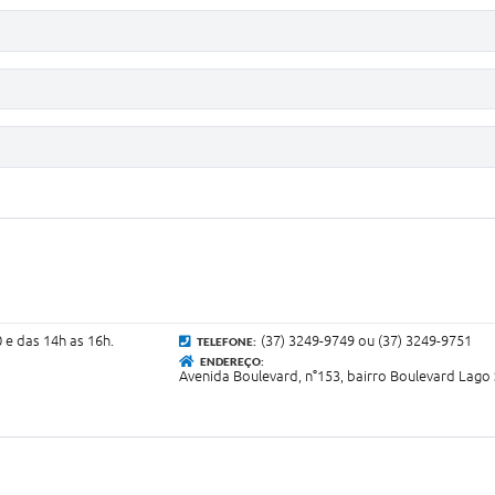
 e das 14h as 16h.
(37) 3249-9749 ou (37) 3249-9751
TELEFONE:
ENDEREÇO:
Avenida Boulevard, n°153, bairro Boulevard Lago 