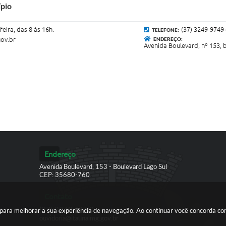
ípio
eira, das 8 às 16h.
(37) 3249-9749 
TELEFONE:
ov.br
ENDEREÇO:
Avenida Boulevard, nº 153, 
Endereço
Avenida Boulevard, 153 - Boulevard Lago Sul
CEP: 35680-760
Contato
(37) 3249-9500
es para melhorar a sua experiência de navegação. Ao continuar você concorda c
ouvidoria@itauna.mg.gov.br