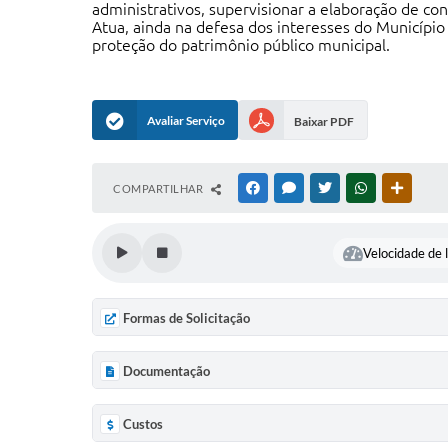
administrativos, supervisionar a elaboração de co
Atua, ainda na defesa dos interesses do Município 
proteção do patrimônio público municipal.
Avaliar Serviço
Baixar PDF
COMPARTILHAR
FACEBOOK
MESSENGER
TWITTER
WHATSAPP
OUTRAS
Velocidade de l
Formas de Solicitação
Documentação
Custos