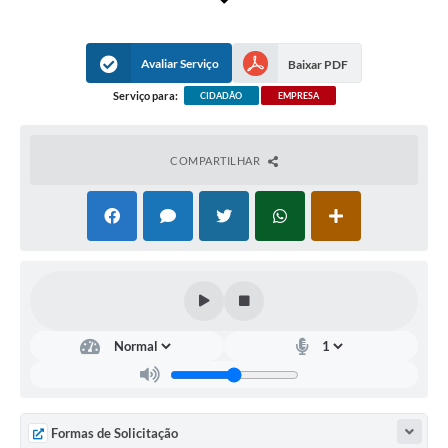
processo judiciais e extrajudiciais (conforme o art.8ºda
Lei Complementar nº 39/2006).
Informações sobre Execuções Fiscais:
Orientações
sobre o andamento de cobranças judiciais e autorização
Avaliar Serviço
Baixar PDF
para acordos de parcelamento de débitos tributários e
não tributários.
Serviço para:
CIDADÃO
EMPRESA
Programa de Execução Eficiente Pré-Processual:
* Atendimento ao contribuinte para ciência de débitos
COMPARTILHAR
com o erário público.
* Conciliação pré-processual e assinatura de Termo de
Acordo (com emissão de guias de pagamentos junto ao
Setor de Dívida Ativa) antes do ajuizamento da demanda
judicial.
* Comunicação ao juízo sobre o parcelamento ou
pagamento integral da dívida mediante apresentação dos
comprovantes.
Formas de Solicitação