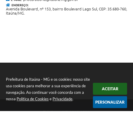
ENDEREÇO:
Avenida Boulevard, nº 153, bairro Boulevard Lago Sul, CEP: 35.680-760,
Itaúna/MG.
Prefeitura de Itaúna - MG e os cookies: nosso site
usa cookies para melhorar a sua experiência de
ACEITAR
navegação. Ao continuar você concorda com a
nossa
Política de Cookies
e
Privacidade
.
PERSONALIZAR
Telefone: (37) 3249-9500
Endereço: Avenida Boulevard, 153 - Boulevard Lago Sul | CEP:
35680-760
Atendimento de segunda a sexta-feira das 8 às 16h
Prefeitura de Itaúna - MG