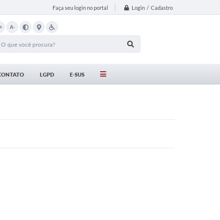
Login / Cadastro
Faça seu login no portal
+
A-
CONTATO
LGPD
E-SUS