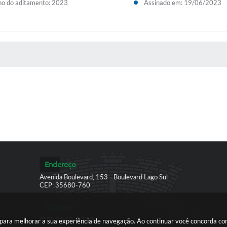
o do aditamento: 2023
Assinado em: 19/06/2023
 MÍDIAS
Endereço
Avenida Boulevard, 153 - Boulevard Lago Sul
CEP: 35680-760
Contato
(37) 3249-9500
es para melhorar a sua experiência de navegação. Ao continuar você concorda c