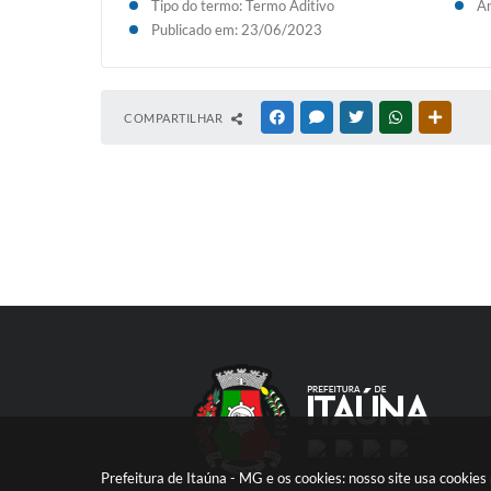
Tipo do termo: Termo Aditivo
An
Publicado em: 23/06/2023
COMPARTILHAR
FACEBOOK
MESSENGER
TWITTER
WHATSAPP
OUTRAS
Prefeitura de Itaúna - MG e os cookies: nosso site usa cooki