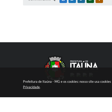
Prefeitura de Itaúna - MG e os cookies: nosso site usa cooki
Privacidade
.
V