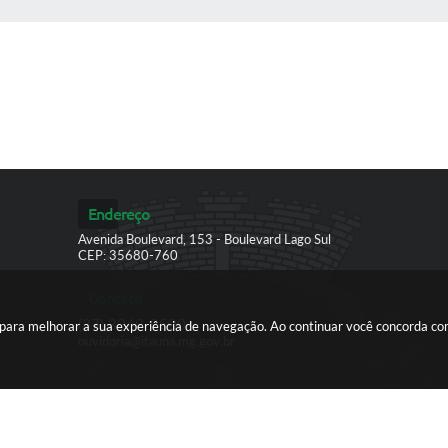
Endereço
Avenida Boulevard, 153 - Boulevard Lago Sul
CEP: 35680-760
Contato
(37) 3249-9500
es para melhorar a sua experiência de navegação. Ao continuar você concorda c
ouvidoria@itauna.mg.gov.br
ersão do Sistema:
3.5.3 - 19/06/2026
Portal atualizado em:
07/08/2026