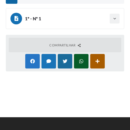
1º - Nº 1
Tipo do termo: Termo Aditivo
Ano do aditamento: 2026
Baixar
Assinado em: 30/07/2026
Publicado em: 03/08/2026
COMPARTILHAR