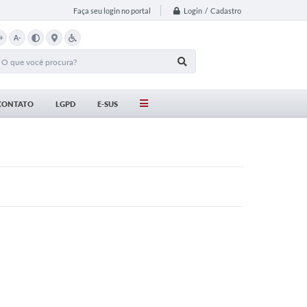
Login / Cadastro
Faça seu login no portal
+
A-
CONTATO
LGPD
E-SUS