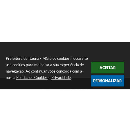
Prefeitura de Itaúna - MG e os cookies: nosso site
usa cookies para melhorar a sua experiência de
ACEITAR
navegação. Ao continuar você concorda com a
nossa
Política de Cookies
e
Privacidade
.
PERSONALIZAR
Telefone: (37) 3249-9500
Endereço: Avenida Boulevard, 153 - Boulevard Lago Sul | CEP:
35680-760
Atendimento de segunda a sexta-feira das 8 às 16h
Prefeitura de Itaúna - MG
Versão do Sistema:
3.5.3 - 19/06/2026