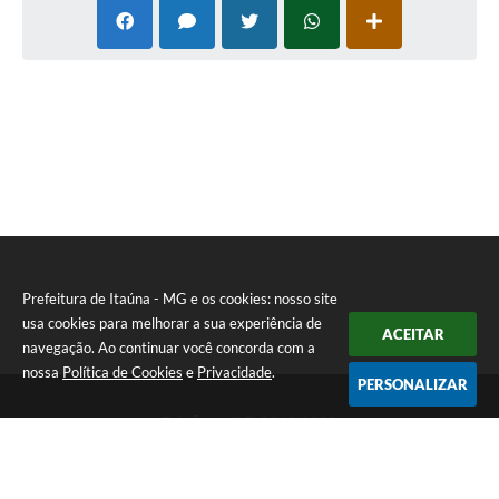
Prefeitura de Itaúna - MG e os cookies: nosso site
usa cookies para melhorar a sua experiência de
ACEITAR
navegação. Ao continuar você concorda com a
nossa
Política de Cookies
e
Privacidade
.
PERSONALIZAR
Telefone: (37) 3249-9500
Endereço: Avenida Boulevard, 153 - Boulevard Lago Sul | CEP:
35680-760
Atendimento de segunda a sexta-feira das 8 às 16h
Prefeitura de Itaúna - MG