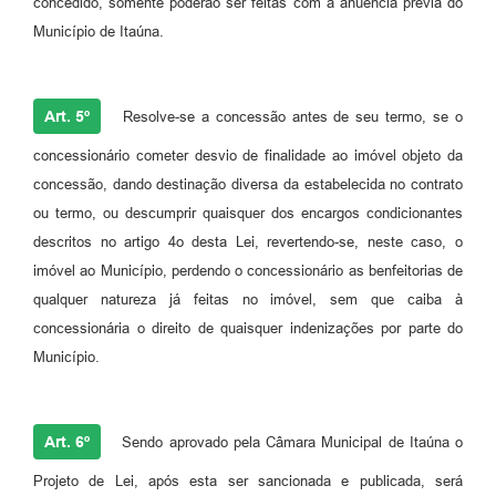
concedido, somente poderão ser feitas com a anuência prévia do
Município de Itaúna.
Art. 5º
Resolve-se a concessão antes de seu termo, se o
concessionário cometer desvio de finalidade ao imóvel objeto da
concessão, dando destinação diversa da estabelecida no contrato
ou termo, ou descumprir quaisquer dos encargos condicionantes
descritos no artigo 4o desta Lei, revertendo-se, neste caso, o
imóvel ao Município, perdendo o concessionário as benfeitorias de
qualquer natureza já feitas no imóvel, sem que caiba à
concessionária o direito de quaisquer indenizações por parte do
Município.
Art. 6º
Sendo aprovado pela Câmara Municipal de Itaúna o
Projeto de Lei, após esta ser sancionada e publicada, será