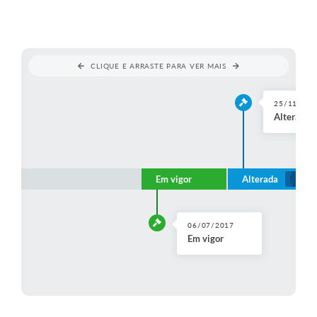
CLIQUE E ARRASTE PARA VER MAIS
25/11/202
Alterada p
Em vigor
Alterada
06/07/2017
Em vigor