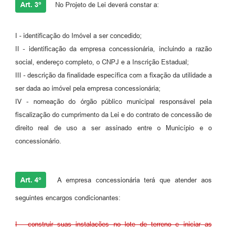
Art. 3º
No Projeto de Lei deverá constar a:
I - identificação do Imóvel a ser concedido;
II - identificação da empresa concessionária, incluindo a razão
social, endereço completo, o CNPJ e a Inscrição Estadual;
III - descrição da finalidade específica com a fixação da utilidade a
ser dada ao imóvel pela empresa concessionária;
IV - nomeação do órgão público municipal responsável pela
fiscalização do cumprimento da Lei e do contrato de concessão de
direito real de uso a ser assinado entre o Município e o
concessionário.
Art. 4º
A empresa concessionária terá que atender aos
seguintes encargos condicionantes:
I - construir suas instalações no lote de terreno e iniciar as