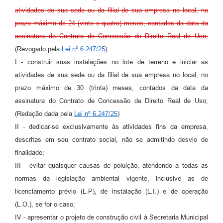
atividades de sua sede ou da filial de sua empresa no local, no
prazo máximo de 24 (vinte e quatro) meses, contados da data da
assinatura do Contrato de Concessão de Direito Real de Uso;
(Revogado pela
Lei nº 6.247/25
)
I - construir suas instalações no lote de terreno e iniciar as
atividades de sua sede ou da filial de sua empresa no local, no
prazo máximo de 30 (trinta) meses, contados da data da
assinatura do Contrato de Concessão de Direito Real de Uso;
(Redação dada pela
Lei nº 6.247/25
)
II - dedicar-se exclusivamente às atividades fins da empresa,
descritas em seu contrato social, não se admitindo desvio de
finalidade;
III - evitar quaisquer causas de poluição, atendendo a todas as
normas da legislação ambiental vigente, inclusive as de
licenciamento prévio (L.P), de instalação (L.I.) e de operação
(L.O.), se for o caso;
IV - apresentar o projeto de construção civil à Secretaria Municipal