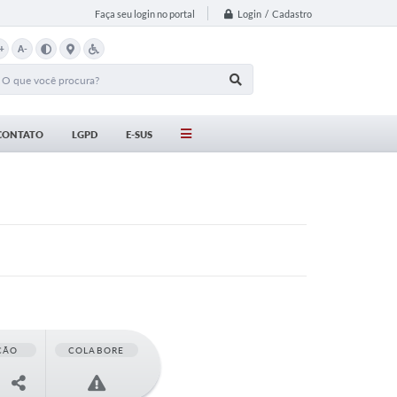
Login / Cadastro
Faça seu login no portal
+
A-
CONTATO
LGPD
E-SUS
ÇÃO
COLABORE