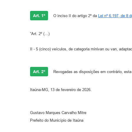
Art. 1º
O inciso II do artigo 2º da
Lei nº 6.197, de 8 d
“Art. 2º (…)
II - 5 (cinco) veículos, de categoria minivan ou van, adapt
Art. 2º
Revogadas as disposições em contrário, esta 
Itaúna-MG, 13 de fevereiro de 2026.
Gustavo Marques Carvalho Mitre
Prefeito do Município de Itaúna