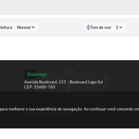
AS MÍDIAS
leitura:
Tom de voz:
Endereço
Avenida Boulevard, 153 - Boulevard Lago Sul
CEP: 35680-760
Contato
(37) 3249-9500
es para melhorar a sua experiência de navegação. Ao continuar você concorda c
ouvidoria@itauna.mg.gov.br
ersão do Sistema:
3.5.3 - 19/06/2026
Portal atualizado em:
07/08/2026