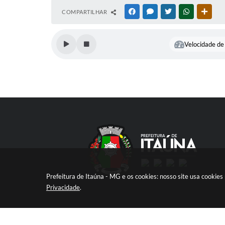
COMPARTILHAR
FACEBOOK
MESSENGER
TWITTER
WHATSAPP
OUTR
Velocidade de 
Prefeitura de Itaúna - MG e os cookies: nosso site usa cooki
Privacidade
.
V