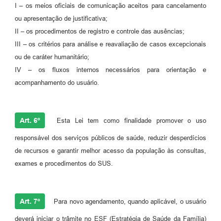
I – os meios oficiais de comunicação aceitos para cancelamento
ou apresentação de justificativa;
II – os procedimentos de registro e controle das ausências;
III – os critérios para análise e reavaliação de casos excepcionais
ou de caráter humanitário;
IV – os fluxos internos necessários para orientação e
acompanhamento do usuário.
Art. 6º
Esta Lei tem como finalidade promover o uso
responsável dos serviços públicos de saúde, reduzir desperdícios
de recursos e garantir melhor acesso da população às consultas,
exames e procedimentos do SUS.
Art. 7º
Para novo agendamento, quando aplicável, o usuário
deverá iniciar o trâmite no ESF (Estratégia de Saúde da Família)