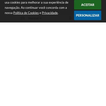
usa cookies para melhorar a sua experiência de
ACEITAR
navegação. Ao continuar você concorda com a
nossa
Política de Cookies
e
Privacidade
.
PERSONALIZAR
Telefone: (37) 3249-9500
Endereço: Avenida Boulevard, 153 - Boulevard Lago Sul | CEP:
35680-760
Atendimento de segunda a sexta-feira das 8 às 16h
Prefeitura de Itaúna - MG
Versão do Sistema:
3.5.3 - 19/06/2026
Portal atualizado em:
07/08/2026 12:45
Dados Abertos
Copyright Instar - 2006-2026. Todos os direitos reservados -
Instar Tecnologia