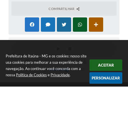
COMPARTILHAR
Prefeitura de Itaúna - MG e os cookies: nosso site
usa cookies para melhorar a sua experiência de
ACEITAR
navegação. Ao continuar você concorda com a
nossa
Política de Cookies
e
Privacidade
.
PERSONALIZAR
Telefone: (37) 3249-9500
Endereço: Avenida Boulevard, 153 - Boulevard Lago Sul | CEP:
35680-760
Atendimento de segunda a sexta-feira das 8 às 16h
Prefeitura de Itaúna - MG