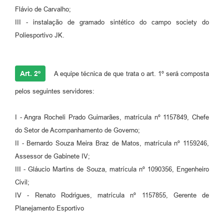
Flávio de Carvalho;
III - instalação de gramado sintético do campo society do
Poliesportivo JK.
Art. 2º
A equipe técnica de que trata o art. 1º será composta
pelos seguintes servidores:
I - Angra Rocheli Prado Guimarães, matrícula nº 1157849, Chefe
do Setor de Acompanhamento de Governo;
II - Bernardo Souza Meira Braz de Matos, matrícula nº 1159246,
Assessor de Gabinete IV;
III - Gláucio Martins de Souza, matrícula nº 1090356, Engenheiro
Civil;
IV - Renato Rodrigues, matrícula nº 1157855, Gerente de
Planejamento Esportivo