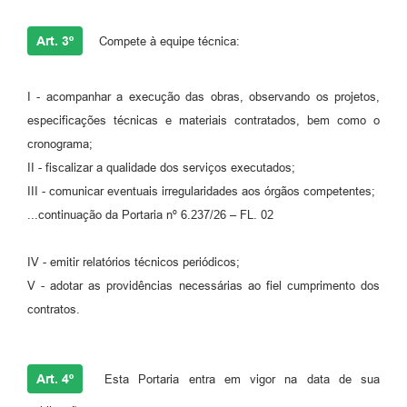
Art. 3º
Compete à equipe técnica:
I - acompanhar a execução das obras, observando os projetos,
especificações técnicas e materiais contratados, bem como o
cronograma;
II - fiscalizar a qualidade dos serviços executados;
III - comunicar eventuais irregularidades aos órgãos competentes;
...continuação da Portaria nº 6.237/26 – FL. 02
IV - emitir relatórios técnicos periódicos;
V - adotar as providências necessárias ao fiel cumprimento dos
contratos.
Art. 4º
Esta Portaria entra em vigor na data de sua