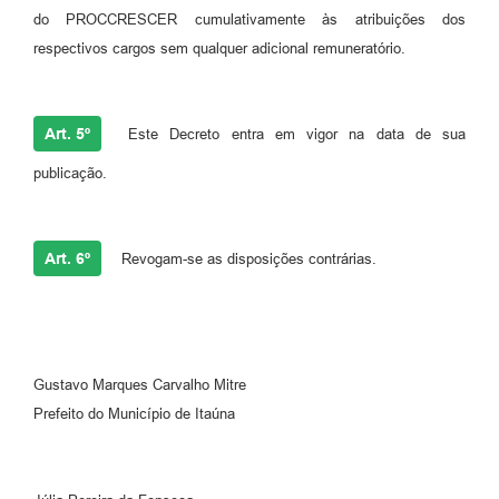
do PROCCRESCER cumulativamente às atribuições dos
respectivos cargos sem qualquer adicional remuneratório.
Art. 5º
Este Decreto entra em vigor na data de sua
publicação.
Art. 6º
Revogam-se as disposições contrárias.
Gustavo Marques Carvalho Mitre
Prefeito do Município de Itaúna