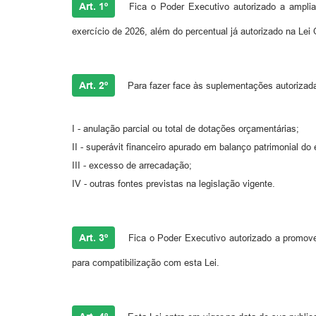
Art. 1º
Fica o Poder Executivo autorizado a ampliar
exercício de 2026, além do percentual já autorizado na Lei
Art. 2º
Para fazer face às suplementações autorizadas
I - anulação parcial ou total de dotações orçamentárias;
II - superávit financeiro apurado em balanço patrimonial do e
III - excesso de arrecadação;
IV - outras fontes previstas na legislação vigente.
Art. 3º
Fica o Poder Executivo autorizado a promover
para compatibilização com esta Lei.