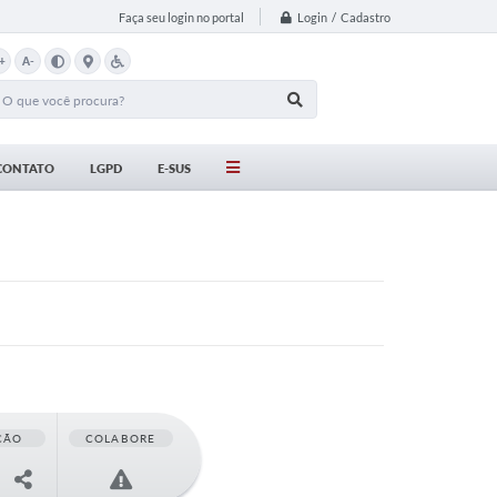
Login / Cadastro
Faça seu login no portal
+
A-
CONTATO
LGPD
E-SUS
ÇÃO
COLABORE