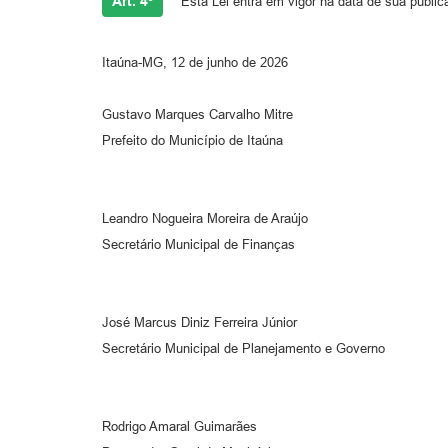
Art. 4º
Esta Lei entra em vigor na data de sua public
Itaúna-MG, 12 de junho de 2026
Gustavo Marques Carvalho Mitre
Prefeito do Município de Itaúna
Leandro Nogueira Moreira de Araújo
Secretário Municipal de Finanças
José Marcus Diniz Ferreira Júnior
Secretário Municipal de Planejamento e Governo
Rodrigo Amaral Guimarães