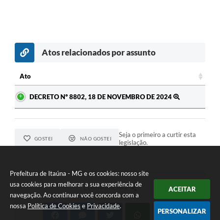
Atos relacionados por assunto
Ato
Ato
DECRETO Nº 8802, 18 DE NOVEMBRO DE 2024
Seja o primeiro a curtir esta
GOSTEI
NÃO GOSTEI
legislação.
Prefeitura de Itaúna - MG e os cookies: nosso site
usa cookies para melhorar a sua experiência de
COMPARTILHAR
ACEITAR
navegação. Ao continuar você concorda com a
nossa
Política de Cookies
e
Privacidade
.
PERSONALIZAR