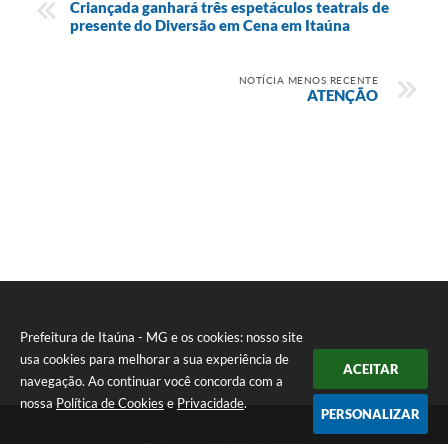
Criançada ganhará três espetáculos teatrais de
presente do Diversão em Cena em Itaúna
NOTÍCIA MENOS RECENTE
ATENÇÃO
Prefeitura de Itaúna - MG e os cookies: nosso site
usa cookies para melhorar a sua experiência de
ACEITAR
navegação. Ao continuar você concorda com a
nossa
Política de Cookies
e
Privacidade
.
PERSONALIZAR