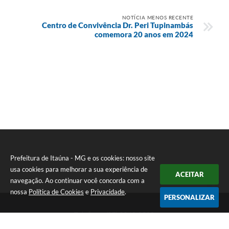
NOTÍCIA MENOS RECENTE
Centro de Convivência Dr. Peri Tupinambás
comemora 20 anos em 2024
Prefeitura de Itaúna - MG e os cookies: nosso site
usa cookies para melhorar a sua experiência de
ACEITAR
navegação. Ao continuar você concorda com a
nossa
Política de Cookies
e
Privacidade
.
PERSONALIZAR
Telefone: (37) 3249-9500
Endereço: Avenida Boulevard, 153 - Boulevard Lago Sul | CEP: