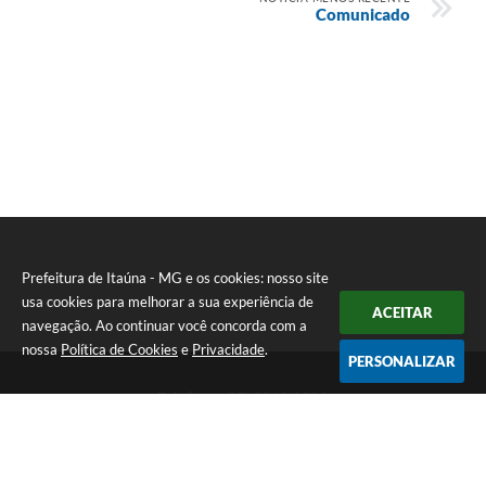
Comunicado
Prefeitura de Itaúna - MG e os cookies: nosso site
usa cookies para melhorar a sua experiência de
ACEITAR
navegação. Ao continuar você concorda com a
nossa
Política de Cookies
e
Privacidade
.
PERSONALIZAR
Telefone: (37) 3249-9500
Endereço: Avenida Boulevard, 153 - Boulevard Lago Sul | CEP:
35680-760
Atendimento de segunda a sexta-feira das 8 às 16h
Prefeitura de Itaúna - MG