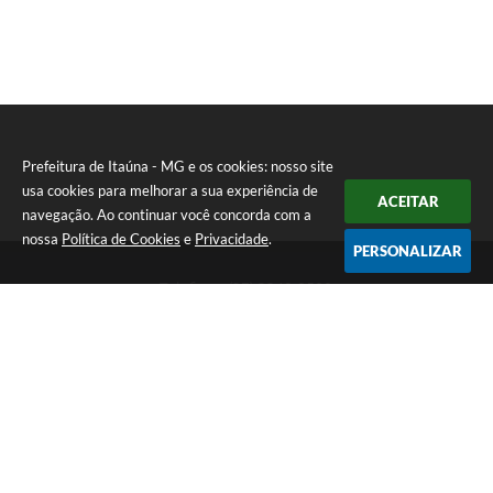
Prefeitura de Itaúna - MG e os cookies: nosso site
usa cookies para melhorar a sua experiência de
ACEITAR
navegação. Ao continuar você concorda com a
nossa
Política de Cookies
e
Privacidade
.
PERSONALIZAR
Telefone: (37) 3249-9500
Endereço: Avenida Boulevard, 153 - Boulevard Lago Sul | CEP:
35680-760
Atendimento de segunda a sexta-feira das 8 às 16h
Prefeitura de Itaúna - MG
Versão do Sistema:
3.5.3 - 19/06/2026
Portal atualizado em:
05/08/2026 17:19
Dados Abertos