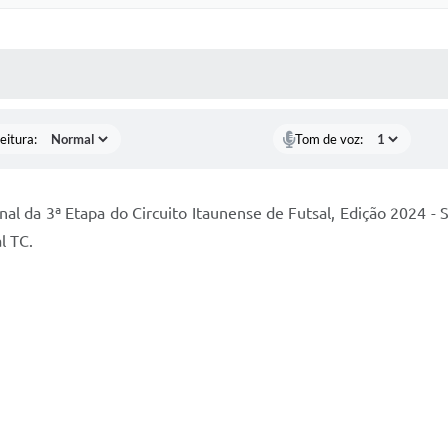
 MÍDIAS
RECEBA NOTÍCIAS
eitura:
Tom de voz:
nal da 3ª Etapa do Circuito Itaunense de Futsal, Edição 2024 - 
l TC.