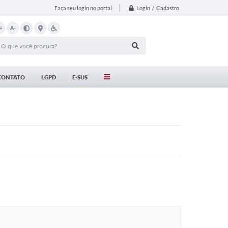
Login / Cadastro
Faça seu login no portal
+
A-
CONTATO
LGPD
E-SUS