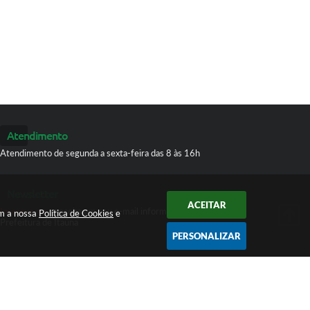
Atendimento
Atendimento de segunda a sexta-feira das 8 às 16h
Newsletter
ACEITAR
Inscreva-se
e receba em seu e-mail informativos da
om a nossa
Política de Cookies
e
Prefeitura de Itaúna
PERSONALIZAR
 16:55