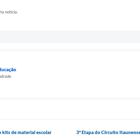
ta notícia.
Educação
ndrade
 kits de material escolar
3ª Etapa do Circuito Itaunense