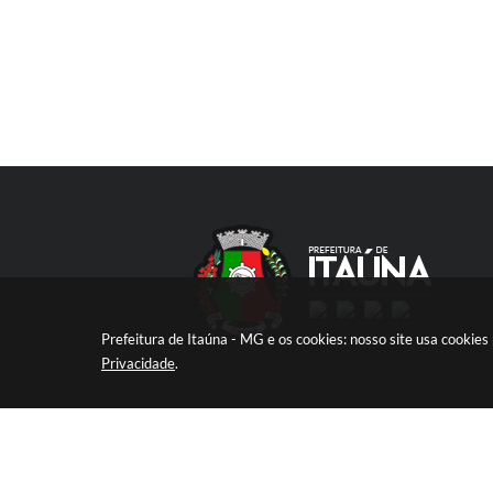
Prefeitura de Itaúna - MG e os cookies: nosso site usa cooki
Privacidade
.
V