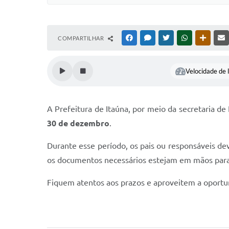
COMPARTILHAR
FACEBOOK
MESSENGER
TWITTER
WHATSAPP
OUTRAS
Velocidade de l
A Prefeitura de Itaúna, por meio da secretaria de
3
0
de dezembro
.
Durante esse período, os pais ou responsáveis de
os documentos necessários estejam em mãos para 
Fiquem atentos aos prazos e aproveitem a oportuni