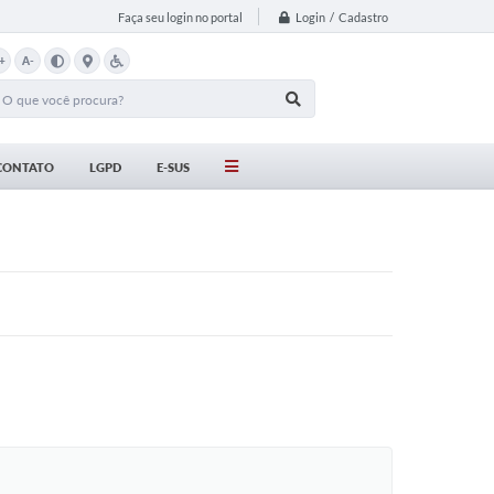
Login / Cadastro
Faça seu login no portal
+
A-
CONTATO
LGPD
E-SUS