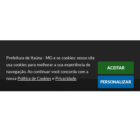
Prefeitura de Itaúna - MG e os cookies: nosso site
usa cookies para melhorar a sua experiência de
ACEITAR
navegação. Ao continuar você concorda com a
nossa
Política de Cookies
e
Privacidade
.
PERSONALIZAR
Telefone: (37) 3249-9500
Endereço: Avenida Boulevard, 153 - Boulevard Lago Sul | CEP:
35680-760
Atendimento de segunda a sexta-feira das 8 às 16h
Prefeitura de Itaúna - MG
Versão do Sistema:
3.5.3 - 19/06/2026
Portal atualizado em:
05/08/2026 17:19
Dados Abertos