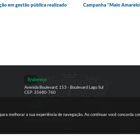
ação em gestão pública realizado
Campanha "Maio Amarelo" 
Endereço
Avenida Boulevard, 153 - Boulevard Lago Sul
CEP: 35680-760
Contato
(37) 3249-9500
es para melhorar a sua experiência de navegação. Ao continuar você concorda c
ouvidoria@itauna.mg.gov.br
ersão do Sistema:
3.5.3 - 19/06/2026
Portal atualizado em:
07/08/2026