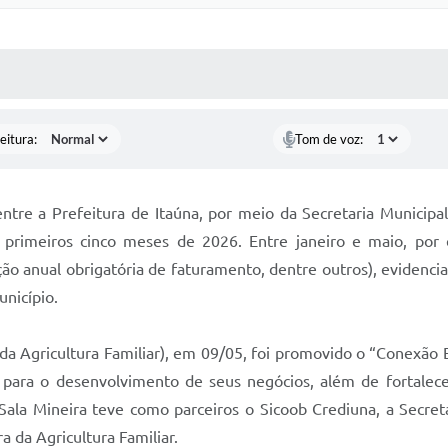
 MÍDIAS
RECEBA NOTÍCIAS
eitura:
Tom de voz:
ntre a Prefeitura de Itaúna, por meio da Secretaria Munici
 primeiros cinco meses de 2026. Entre janeiro e maio, por 
ação anual obrigatória de faturamento, dentre outros), evidenc
nicípio.
a da Agricultura Familiar), em 09/05, foi promovido o “Conexã
 para o desenvolvimento de seus negócios, além de fortalecer
ala Mineira teve como parceiros o Sicoob Crediuna, a Secreta
 da Agricultura Familiar.