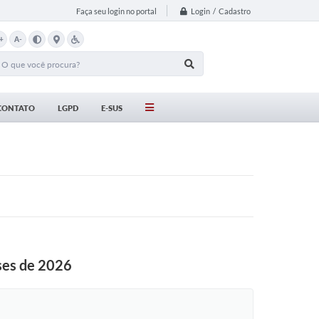
Login / Cadastro
Faça seu login no portal
+
A-
CONTATO
LGPD
E-SUS
ses de 2026