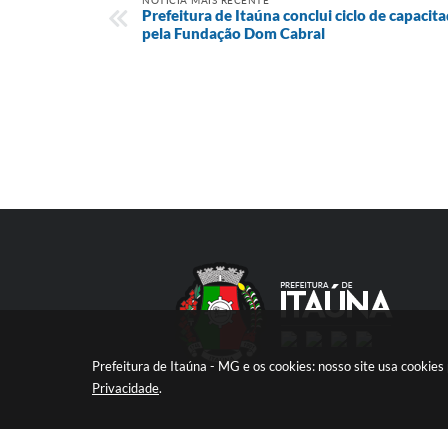
NOTÍCIA MAIS RECENTE
Prefeitura de Itaúna conclui ciclo de capacit
pela Fundação Dom Cabral
Prefeitura de Itaúna - MG e os cookies: nosso site usa cooki
Privacidade
.
V