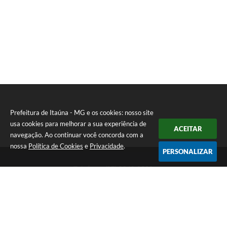
Prefeitura de Itaúna - MG e os cookies: nosso site
usa cookies para melhorar a sua experiência de
ACEITAR
navegação. Ao continuar você concorda com a
nossa
Política de Cookies
e
Privacidade
.
PERSONALIZAR
Telefone: (37) 3249-9500
Endereço: Avenida Boulevard, 153 - Boulevard Lago Sul | CEP:
35680-760
Atendimento de segunda a sexta-feira das 8 às 16h
Prefeitura de Itaúna - MG