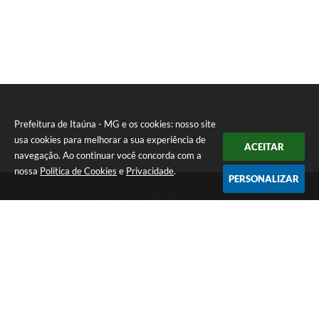
Prefeitura de Itaúna - MG e os cookies: nosso site
usa cookies para melhorar a sua experiência de
ACEITAR
navegação. Ao continuar você concorda com a
nossa
Política de Cookies
e
Privacidade
.
PERSONALIZAR
Telefone: (37) 3249-9500
Endereço: Avenida Boulevard, 153 - Boulevard Lago Sul | CEP:
35680-760
Atendimento de segunda a sexta-feira das 8 às 16h
Prefeitura de Itaúna - MG
Versão do Sistema:
3.5.3 - 19/06/2026
Portal atualizado em:
07/08/2026 16:55
Dados Abertos