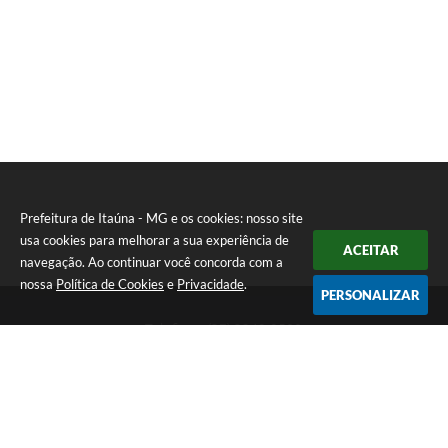
Prefeitura de Itaúna - MG e os cookies: nosso site
usa cookies para melhorar a sua experiência de
ACEITAR
navegação. Ao continuar você concorda com a
nossa
Política de Cookies
e
Privacidade
.
PERSONALIZAR
Telefone: (37) 3249-9500
Endereço: Avenida Boulevard, 153 - Boulevard Lago Sul | CEP:
35680-760
Atendimento de segunda a sexta-feira das 8 às 16h
Prefeitura de Itaúna - MG