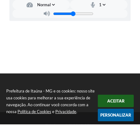
Prefeitura de Itaúna - MG e os cookies: nosso site
usa cookies para melhorar a sua experiência de
ACEITAR
navegação. Ao continuar você concorda com a
nossa
Política de Cookies
e
Privacidade
.
PERSONALIZAR
Telefone: (37) 3249-9500
Endereço: Avenida Boulevard, 153 - Boulevard Lago Sul | CEP:
35680-760