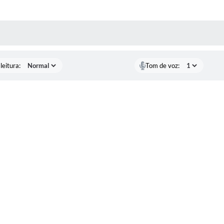
AS MÍDIAS
leitura:
Tom de voz: