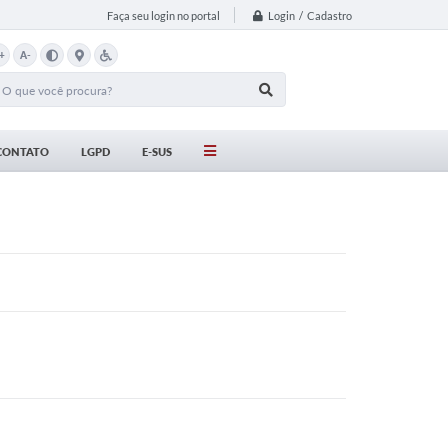
Login / Cadastro
Faça seu login no portal
+
A-
CONTATO
LGPD
E-SUS