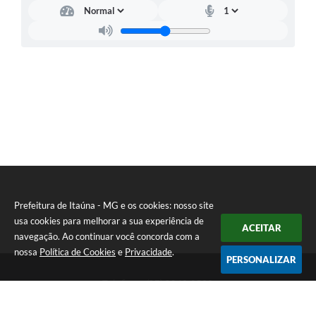
Prefeitura de Itaúna - MG e os cookies: nosso site
usa cookies para melhorar a sua experiência de
ACEITAR
navegação. Ao continuar você concorda com a
nossa
Política de Cookies
e
Privacidade
.
PERSONALIZAR
Telefone: (37) 3249-9500
Endereço: Avenida Boulevard, 153 - Boulevard Lago Sul | CEP:
35680-760